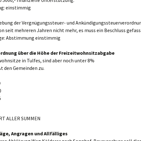
 5000,- finanzielle Unterstützung.
g: einstimmig
hebung der Vergnügungssteuer- und Ankündigungssteuerverordnu
on seit mehreren Jahren nicht mehr, es muss ein Beschluss gefass
ge: Abstimmung einstimmig
ordnung über die Höhe der Freizeitwohnsitzabgabe
wohnsitze in Tulfes, sind aber noch unter 8%
ßt den Gemeinden zu.
0
0
5
RT ALLER SUMMEN
räge, Angragen und Allfälliges