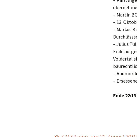
– Karl Ange
übernehm
– Martin BG
– 13. Okto
– Markus K
Durchlässse
– Julius Tu
Ende aufge
Voldertal s
baurechtlic
– Raumord
– Ersessen
Ende 22:13
←
35. GR Sitzung, am 20. August 2019