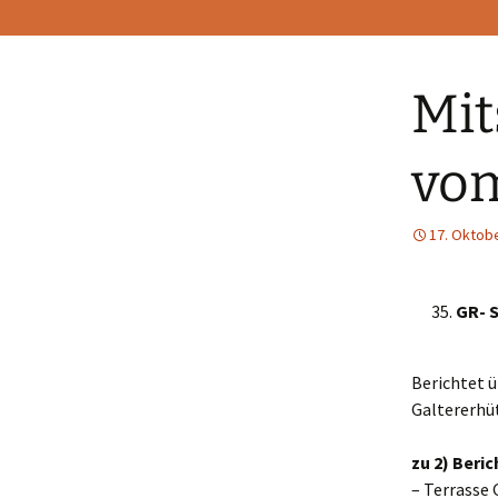
Mit
vom
17. Oktob
GR- S
Berichtet 
Galtererhüt
zu 2) Beri
– Terrasse