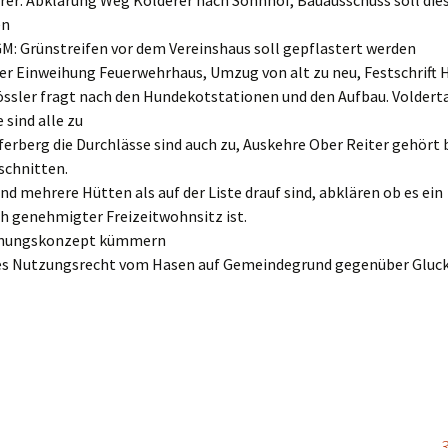
rer: Abklärung Weg Kölderer nach Sonnhof, Bauausschuss soll die
en
M: Grünstreifen vor dem Vereinshaus soll gepflastert werden
ber Einweihung Feuerwehrhaus, Umzug von alt zu neu, Festschrift 
össler fragt nach den Hundekotstationen und den Aufbau. Voldert
 sind alle zu
lferberg die Durchlässe sind auch zu, Auskehre Ober Reiter gehört 
schnitten.
ind mehrere Hütten als auf der Liste drauf sind, abklären ob es ein
h genehmigter Freizeitwohnsitz ist.
nungskonzept kümmern
es Nutzungsrecht vom Hasen auf Gemeindegrund gegenüber Gluc