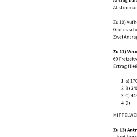
Antrag Euro
Abstimmun
Zu 10) Auf
Gibt es sch
Zwei Anträ
Zu 11) Ver
60 Freizeit
Ertrag flie
a) 17
B) 34
C) 44
D)
MITTELWE
Zu 13) Ant