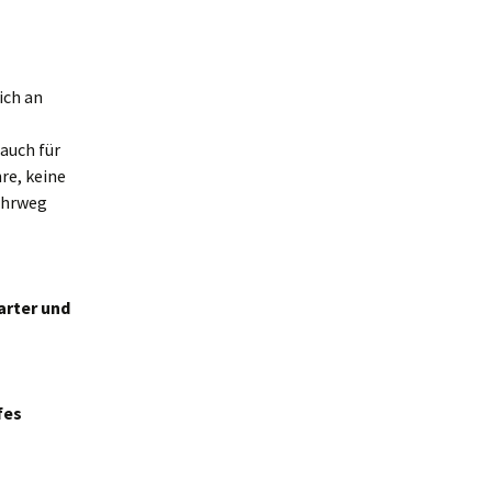
ich an
auch für
re, keine
ahrweg
arter und
fes