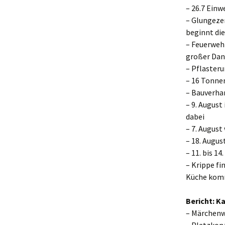
– 26.7 Ein
– Glungeze
beginnt die
– Feuerwehr
großer Da
– Pflaster
– 16 Tonnen
– Bauverhan
– 9. Augus
dabei
– 7. August
– 18. Augu
– 11. bis 1
– Krippe fi
Küche komm
Bericht: Ka
– Märchen