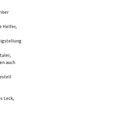
mber
e Helfer,
igstellung
taler,
ren auch
estell
es Leck,