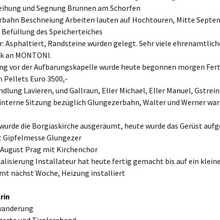
weihung und Segnung Brunnen am Schorfen
rbahn Beschneiung Arbeiten lauten auf Hochtouren, Mitte Septe
 Befüllung des Speicherteiches
: Asphaltiert, Randsteine wurden gelegt. Sehr viele ehrenamtlich
nk an MONTONI.
ung vor der Aufbarungskapelle wurde heute begonnen morgen Fert
 Pellets Euro 3500,-
dlung Lavieren, und Gallraun, Eller Michael, Eller Manuel, Gstrein
t interne Sitzung bezüglich Glungezerbahn, Walter und Werner wa
 wurde die Borgiaskirche ausgeräumt, heute wurde das Gerüst aufg
st Gipfelmesse Glungezer
4. August Prag mit Kirchenchor
nalisierung Installateur hat heute fertig gemacht bis auf ein klein
t nächst Woche, Heizung installiert
rin
wanderung