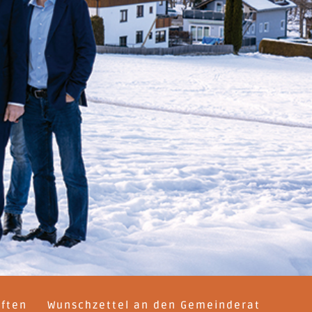
iften
Wunschzettel an den Gemeinderat