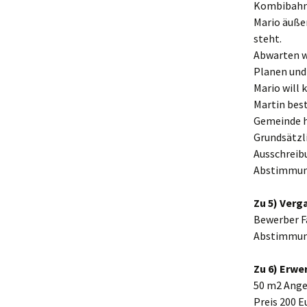
Kombibahn 
Mario äuße
steht.
Abwarten wi
Planen und
Mario will 
Martin best
Gemeinde ha
Grundsätzli
Ausschreib
Abstimmun
Zu 5) Verg
Bewerber F
Abstimmun
Zu 6) Erwe
50 m2 Ange
Preis 200 