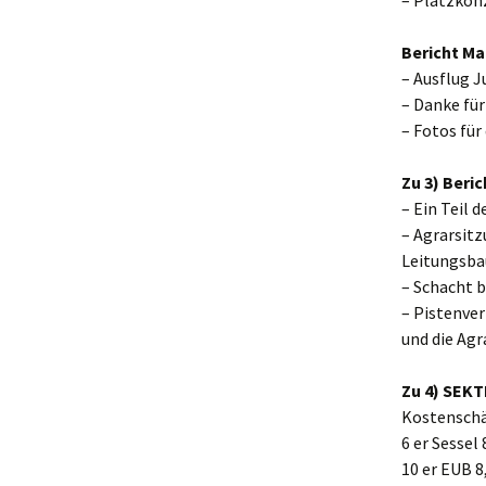
– Platzkon
Bericht Ma
– Ausflug 
– Danke fü
– Fotos für
Zu 3) Beri
– Ein Teil 
– Agrarsit
Leitungsba
– Schacht b
– Pistenve
und die Ag
Zu 4) SEKT
Kostenschä
6 er Sessel 
10 er EUB 8