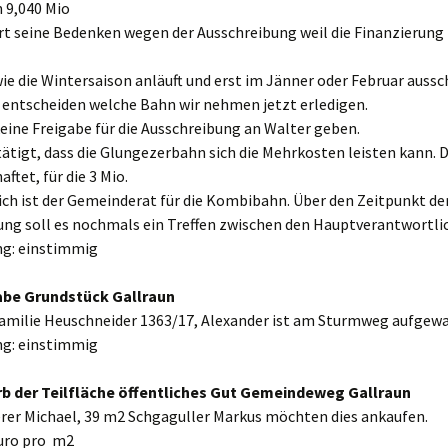
9,040 Mio
rt seine Bedenken wegen der Ausschreibung weil die Finanzierung 
e die Wintersaison anläuft und erst im Jänner oder Februar aussc
 entscheiden welche Bahn wir nehmen jetzt erledigen.
keine Freigabe für die Ausschreibung an Walter geben.
ätigt, dass die Glungezerbahn sich die Mehrkosten leisten kann. D
ftet, für die 3 Mio.
ch ist der Gemeinderat für die Kombibahn. Über den Zeitpunkt de
ung soll es nochmals ein Treffen zwischen den Hauptverantwortli
g: einstimmig
abe Grundstück Gallraun
amilie Heuschneider 1363/17, Alexander ist am Sturmweg aufgew
g: einstimmig
rb der Teilfläche öffentliches Gut Gemeindeweg Gallraun
rer Michael, 39 m2 Schgaguller Markus möchten dies ankaufen.
Euro pro m2