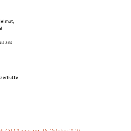
s
Helmut,
al
bis ans
kserhütte
36. GR-Sitzung, am 15. Oktober 2019
→