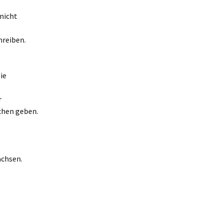
nicht
hreiben.
ie
r
chen geben.
achsen.