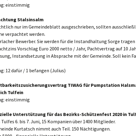
g: einstimmig
achtung Stalsinsalm
htlich nur im Gemeindeblatt ausgeschrieben, sollten ausschließl
he verpachtet werden.
acher Bewerber. Sie werden für die Instandhaltung Sorge tragen 
chtzins Vorschlag Euro 2000 netto / Jahr, Pachtvertrag auf 10 Jah
sung, Instandsetzung in Absprache mit der Gemeinde. Soll kein F
 12 dafür / 1 befangen (Julius)
stbarkeitszusicherungsvertrag TIWAG für Pumpstation Halsm
ich Tulfein
g: einstimmig
nzielle Unterstützung für das Bezirks-Schützenfest 2020 in Tul
 Tulfes 6. bis 7. Juni, 15 Kompanien über 1400 Mitglieder.
einde Kurtatsch nimmt auch Teil. 150 Nächtigungen.