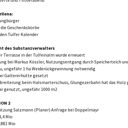
zerte und Tirolerabend
rilena:
Jungbürger
r die Geschenkskörbe
 den Tulfer Kalender
cht des Substanzverwalters
der Terrasse in der Tulfeinalm wurde erneuert
zung bei Markus Kössler, Nutzungsentgang durch Speicherteich un
u, ungefähr 1 ha Weiderückgewinnung notwendig
ei Galtererhütte gesetzt
rbreiterung beim Halsmarterschuss, Glungezerbahn hat das Holz
rar genutzt, ungefähr 1000 m2
ION 2
tzung Salzmann (Planer) Anfrage bei Doppelmayr
8,4 Mio
,881 Mio