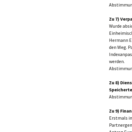
Abstimmun
Zu 7) Verp
Wurde absic
Einheimisc
Hermann Erl
den Weg. Pa
Indexanpas
werden.
Abstimmung:
Zu 8) Dien
Speicherte
Abstimmun
Zu 9) Fina
Erstmals in
Partnergem