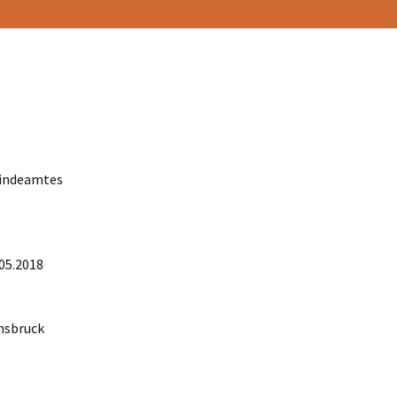
eindeamtes
05.2018
nnsbruck