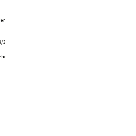
der
3/3
ehr