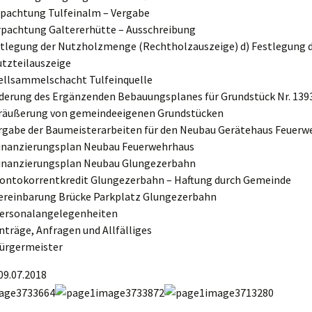
rpachtung Tulfeinalm – Vergabe
rpachtung Galtererhütte – Ausschreibung
stlegung der Nutzholzmenge (Rechtholzauszeige) d) Festlegung 
tzteilauszeige
ellsammelschacht Tulfeinquelle
derung des Ergänzenden Bebauungsplanes für Grundstück Nr. 139
eräußerung von gemeindeeigenen Grundstücken
rgabe der Baumeisterarbeiten für den Neubau Gerätehaus Feuerw
inanzierungsplan Neubau Feuerwehrhaus
inanzierungsplan Neubau Glungezerbahn
ontokorrentkredit Glungezerbahn – Haftung durch Gemeinde
ereinbarung Brücke Parkplatz Glungezerbahn
Personalangelegenheiten
nträge, Anfragen und Allfälliges
ürgermeister
09.07.2018