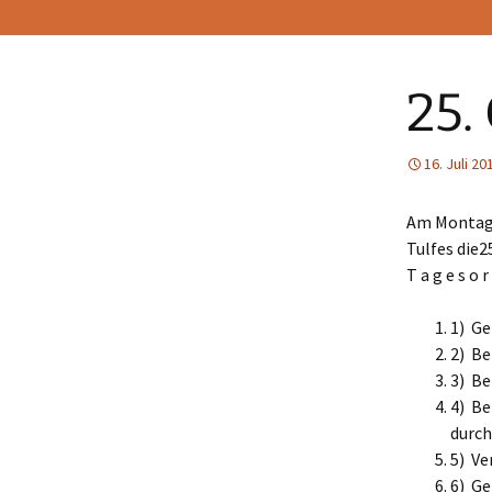
25.
16. Juli 20
Am Montag 
Tulfes die2
T a g e s o r
1) Ge
2) Be
3) Be
4) Be
durch
5) Ve
6) G