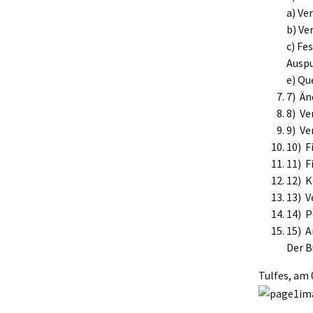
a) Ve
b) Ve
c) Fe
Auspu
e) Qu
7) Än
8) V
9) Ve
10) F
11) F
12) K
13) V
14) 
15) A
Der B
Tulfes, am 