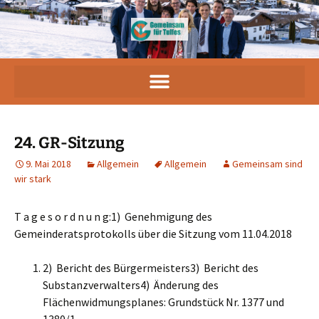
24. GR-Sitzung
9. Mai 2018
Allgemein
Allgemein
Gemeinsam sind
wir stark
T a g e s o r d n u n g:1) Genehmigung des
Gemeinderatsprotokolls über die Sitzung vom 11.04.2018
2) Bericht des Bürgermeisters3) Bericht des
Substanzverwalters4) Änderung des
Flächenwidmungsplanes: Grundstück Nr. 1377 und
1380/1