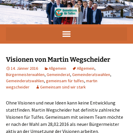
Visionen von Martin Wegscheider
14. Jänner 2016
Allgemein
Allgemein
,
Bürgermeisterwahlen
,
Gemeinderat
,
Gemeinderatswahlen
,
Gemeinderatswahlen
,
gemeinsam für tulfes
,
martin
wegscheider
Gemeinsam sind wir stark
Ohne Visionen und neue Ideen kann keine Entwicklung
stattfinden. Martin Wegscheider hat definitiv zahlreiche
Visionen für Tulfes. Gemeinsam mit seinem Team möchte
er nach der Wahl am 28,02.2016 als neuer Bürgermeister
aktiv an der Umsetzung der Visionen arbeiten.